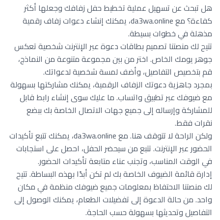
هل تبحث عن تسهيل عملية تخطيط حفل زفافك وجعلها أكثر
كفاءة؟ مع da3wa.online، يمكنك إنشاء دعوات زفاف رقمية
مذهلة في خطوات بسيطة.
تتيح لك منصتنا تصميم بطاقات دعوة عبر الإنترنت شخصية تعكس
جوهر يومك الخاص. اختر من بين مجموعة متنوعة من النماذج،
قم بتخصيص التفاصيل، وأضف لمسة شخصية لدعواتك.
بمجرد جاهزية دعوتك الزفاف الرقمية، يمكنك مشاركتها بسهولة
مع ضيوفك عبر تطبيق واتساب. ما عليك سوى إنشاء رابط قابل
للمشاركة وإرساله إلى جميع جهات الاتصال الخاصة بك ببضع
نقرات فقط.
ولكن الراحة لا تتوقف هنا. مع da3wa.online، يمكنك تتبع تأكيدات
الحضور عبر الإنترنت. تتبع من سيحضر الحفل، احصل على استجابات
في الوقت المناسب، وتجنب عناء متابعة تأكيدات الحضور.
إدارة قائمة الضيوف الخاصة بك لم تكن أبدًا بهذه البساطة. تتيح
لك منصتنا الاحتفاظ بمعلومات جميع ضيوفك منظمة في مكان
واحد. من حالة الدعوة إلى تفضيلات الطعام، يمكنك الوصول إلى
التفاصيل وتحديثها بسهولة حسب الحاجة.