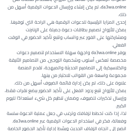
da3wa.online، لم يكن إنشاء وإرسال الدعوات الرقمية أسهل من
ذلك.
إحدى المزايا الرئيسية للدعوات الرقمية هي الراحة التي توفرها.
يمكن للأزواج تصميم بطاقات دعوة جميلة على الإنترنت
ومشاركتها على الفور عبر واتساب وتتبع تأكيد الحضور في الوقت
الفعلي.
يوفر da3wa.online واجهة سهلة الاستخدام لتصميم دعوات
مخصصة تعكس أسلوب وشخصية الزوجين. من التصاميم الأنيقة
والكلاسيكية إلى التصاميم الحديثة والمبهجة، تقدم المنصة
مجموعة واسعة من القوالب للاختيار من بينها.
علاوة على ذلك، لم يكن إدارة قائمة الضيوف أسهل من ذلك.
يمكن للأزواج تتبع ردود الفعل على تأكيد الحضور ببضع نقرات فقط،
وإرسال تذكيرات للضيوف، وضمان تنظيم كل شيء استعدادًا لليوم
الكبير.
لذا، إذا كنت تخطط لزفافك وترغب في جعل عملية الدعوة سلسة
وفعالة، فكر في استخدام الدعوات الرقمية عبر da3wa.online.
انضم إلى اتجاه الزفاف الحديث وبسّط إدارة تأكيد الحضور الخاصة