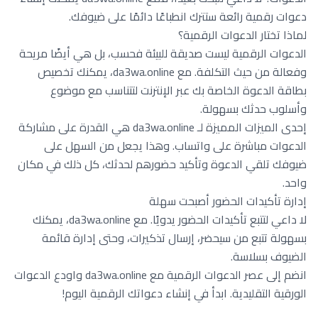
دعوات رقمية رائعة ستترك انطباعًا دائمًا على ضيوفك.
لماذا تختار الدعوات الرقمية؟
الدعوات الرقمية ليست صديقة للبيئة فحسب، بل هي أيضًا مريحة
وفعالة من حيث التكلفة. مع da3wa.online، يمكنك تخصيص
بطاقة الدعوة الخاصة بك عبر الإنترنت لتتناسب مع موضوع
وأسلوب حدثك بسهولة.
إحدى الميزات المميزة لـ da3wa.online هي القدرة على مشاركة
الدعوات مباشرة على واتساب. وهذا يجعل من السهل على
ضيوفك تلقي الدعوة وتأكيد حضورهم لحدثك، كل ذلك في مكان
واحد.
إدارة تأكيدات الحضور أصبحت سهلة
لا داعي لتتبع تأكيدات الحضور يدويًا. مع da3wa.online، يمكنك
بسهولة تتبع من سيحضر، إرسال تذكيرات، وحتى إدارة قائمة
الضيوف بسلاسة.
انضم إلى عصر الدعوات الرقمية مع da3wa.online واودع الدعوات
الورقية التقليدية. ابدأ في إنشاء دعواتك الرقمية اليوم!