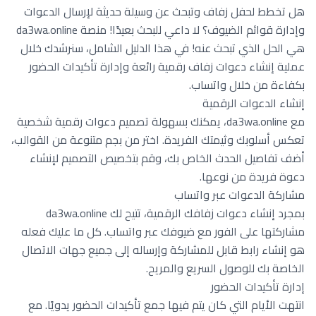
هل تخطط لحفل زفاف وتبحث عن وسيلة حديثة لإرسال الدعوات
وإدارة قوائم الضيوف؟ لا داعي للبحث بعيدًا! منصة da3wa.online
هي الحل الذي تبحث عنه! في هذا الدليل الشامل، سنرشدك خلال
عملية إنشاء دعوات زفاف رقمية رائعة وإدارة تأكيدات الحضور
بكفاءة من خلال واتساب.
إنشاء الدعوات الرقمية
مع da3wa.online، يمكنك بسهولة تصميم دعوات رقمية شخصية
تعكس أسلوبك وثيمتك الفريدة. اختر من بجم متنوعة من القوالب،
أضف تفاصيل الحدث الخاص بك، وقم بتخصيص التصميم لإنشاء
دعوة فريدة من نوعها.
مشاركة الدعوات عبر واتساب
بمجرد إنشاء دعوات زفافك الرقمية، تتيح لك da3wa.online
مشاركتها على الفور مع ضيوفك عبر واتساب. كل ما عليك فعله
هو إنشاء رابط قابل للمشاركة وإرساله إلى جميع جهات الاتصال
الخاصة بك للوصول السريع والمريح.
إدارة تأكيدات الحضور
انتهت الأيام التي كان يتم فيها جمع تأكيدات الحضور يدويًا. مع