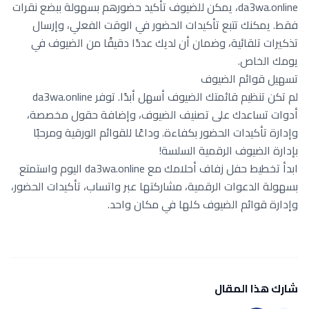
da3wa.online، يمكن للضيوف تأكيد حضورهم بسهولة ببضع نقرات
فقط. يمكنك تتبع تأكيدات الحضور في الوقت الفعلي، وإرسال
تذكيرات تلقائية، وضمان أن لديك عددًا دقيقًا من الضيوف في
يومك الخاص.
تسهيل قوائم الضيوف
لم تكن تنظيم قائمتك الضيوف أسهل أبدًا. توفر da3wa.online
أدوات تساعدك على تصنيف الضيوف، وإضافة حقول مخصصة،
وإدارة تأكيدات الحضور بكفاءة. وداعًا للقوائم الورقية ومرحبًا
بإدارة الضيوف الرقمية السلسة!
ابدأ تخطيط حفل زفاف أحلامك مع da3wa.online اليوم واستمتع
بسهولة الدعوات الرقمية، مشاركتها عبر واتساب، تأكيدات الحضور،
وإدارة قوائم الضيوف كلها في مكان واحد.
شارك هذا المقال