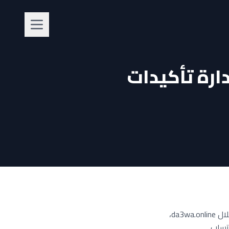
ارة تأكيدات
هل تخطط لحفل زفاف وتبحث عن وسيلة مريحة لإرسال الدعوات وإدارة تأكيدات الحضور؟ من خلال da3wa.online،
تساب.