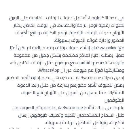
في عصر التكنولوجيا، تُستبدل دعوات الزفاف التقليدية على الورق
بدعوات رقمية توفر الراحة والكفاءة. في الوقت الحاضر، يختار
الأزواج دعوات الزفاف الرقمية لتوفير التكاليف ولتتبع تأكيدات
الحضور وإدارة قوائم الضيوف بسهولة.
مع da3wa.online، إنشاء دعوات زفاف رقمية رائعة لم يكن أمرًا
صعبًا. يمكنك اختيار نماذج مصممة بشكل جميل من مجموعة
متنوعة، تخصيصها لتتناسب مع موضوع حفل الزفاف الخاص بك،
ومشاركتها فورًا مع ضيوفك عبر ال WhatsApp.
إحدى ميزات da3wa.online المميزة هي نظام إدارة تأكيد الحضور.
يمكن للضيوف تأكيد حضورهم بسرعة من خلال رابط الدعوة
المشترك، مما يجعل من السهل على الأزواج تتبع الضيوف
المتوقعين.
علاوة على ذلك، يُبسِّط da3wa.online إدارة قوائم الضيوف من
خلال السماح للمستخدمين بتنظيم وتصنيف ضيوفهم، إرسال
تذكيرات، وتواصل التفاصيل الهامة بسهولة.