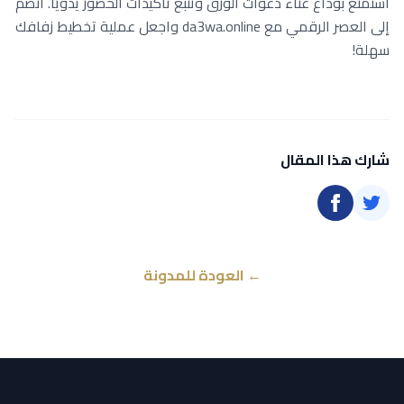
استمتع بوداع عناء دعوات الورق وتتبع تأكيدات الحضور يدويًا. انضم
إلى العصر الرقمي مع da3wa.online واجعل عملية تخطيط زفافك
سهلة!
شارك هذا المقال
← العودة للمدونة