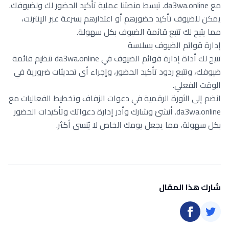
مع da3wa.online. تبسط منصتنا عملية تأكيد الحضور لك ولضيوفك.
يمكن للضيوف تأكيد حضورهم أو اعتذارهم بسرعة عبر الإنترنت،
مما يتيح لك تتبع قائمة الضيوف بكل سهولة.
إدارة قوائم الضيوف بسلاسة
تتيح لك أداة إدارة قوائم الضيوف في da3wa.online تنظيم قائمة
ضيوفك، وتتبع ردود تأكيد الحضور، وإجراء أي تحديثات ضرورية في
الوقت الفعلي.
انضم إلى الثورة الرقمية في دعوات الزفاف وتخطيط الفعاليات مع
da3wa.online. أنشئ وشارك وأدر إدارة دعواتك وتأكيدات الحضور
بكل سهولة، مما يجعل يومك الخاص لا يُنسى أكثر.
شارك هذا المقال