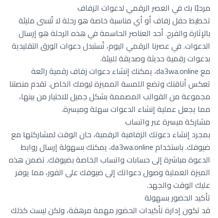
مرحبًا بك في العصر الرقمي لدعوات الزفاف
تخطيط حفل زفاف أو أي مناسبة خاصة هو رحلة لا تُنسى مليئة
بالإثارة والفرح. أحد العناصر الحاسمة في هذه الرحلة هو إرسال
الدعوات. في عصرنا الرقمي اليوم، تُستبدل دعوات الورق التقليدية
بدعوات رقمية حديثة وصديقة للبيئة.
مع da3wa.online، يمكنك إنشاء دعوات زفاف رقمية رائعة
تعكس أناقتك وتضع اللمسة المميزة ليومك الخاص. تقدم منصتنا
مجموعة من القوالب المصممة بشكل جميل للاختيار من بينها،
مما يجعل عملية إنشاء الدعوات سهلة وميسرة.
مشاركة ميسرة عبر واتساب
بمجرد إنشاء دعوتك الزفافية الرقمية، حان الوقت لمشاركتها مع
ضيوفك. باستخدام da3wa.online، يمكنك بسهولة إرسال روابط
الدعوة مباشرة إلى حسابات واتساب الخاصة بضيوفك. تضمن هذه
الميزة العملية وصول دعواتك إلى ضيوفك على الفور، مما يوفر
عليك الوقت والجهد.
تأكيد الحضور بسهولة
قد تكون إدارة تأكيدات الحضور مهمة مرهقة، ولكن ليست كذلك