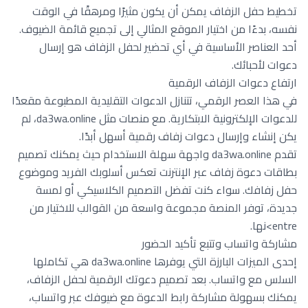
تخطيط حفل الزفاف يمكن أن يكون مثيرًا ومرهقًا في الوقت
نفسه، بدءًا من اختيار الموقع المثالي إلى تجميع قائمة الضيوف.
أحد العناصر الأساسية في أي تحضير لحفل الزفاف هو إرسال
دعوات لأحبائك.
ارتفاع دعوات الزفاف الرقمية
في هذا العصر الرقمي، تتنازل الدعوات التقليدية المطبوعة مقعدًا
للدعوات الإلكترونية الابتكارية. مع منصات مثل da3wa.online، لم
يكن إنشاء وإرسال دعوات زفاف رقمية أسهل أبدًا.
تقدم da3wa.online واجهة سهلة الاستخدام حيث يمكنك تصميم
بطاقات دعوة زفاف عبر الإنترنت تعكس أسلوبك الفريد وموضوع
حفل زفافك. سواء كنت تفضل التصميم الكلاسيكي أو لمسة
جديدة، توفر المنصة مجموعة واسعة من القوالب للاختيار من
entre>نها.
مشاركة واتساب وتتبع تأكيد الحضور
إحدى الميزات البارزة التي يوفرها da3wa.online هي تكاملها
السلس مع واتساب. بعد تصميم دعوتك الرقمية لحفل الزفاف،
يمكنك بسهولة مشاركة رابط الدعوة مع ضيوفك عبر واتساب،