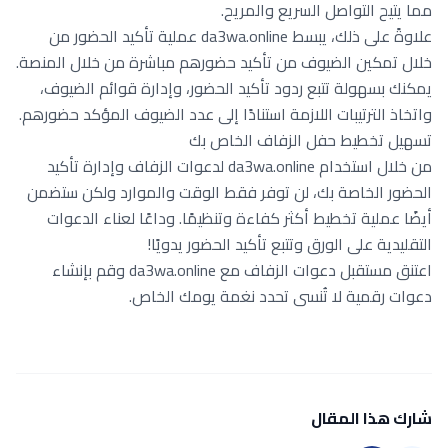
مما يتيح التواصل السريع والمريح.
علاوةً على ذلك، يبسط da3wa.online عملية تأكيد الحضور من
خلال تمكين الضيوف من تأكيد حضورهم مباشرة من خلال المنصة.
يمكنك بسهولة تتبع ردود تأكيد الحضور، وإدارة قوائم الضيوف،
واتخاذ الترتيبات اللازمة استنادًا إلى عدد الضيوف المؤكد حضورهم.
تسهيل تخطيط حفل الزفاف الخاص بك
من خلال استخدام da3wa.online لدعوات الزفاف وإدارة تأكيد
الحضور الخاصة بك، لن توفر فقط الوقت والموارد ولكن ستضمن
أيضًا عملية تخطيط أكثر كفاءة وتنظيمًا. وداعًا لعناء الدعوات
التقليدية على الورق وتتبع تأكيد الحضور يدويًا!
اعتنق مستقبل دعوات الزفاف مع da3wa.online وقم بإنشاء
دعوات رقمية لا تُنسى تحدد نغمة يومك الخاص.
شارك هذا المقال