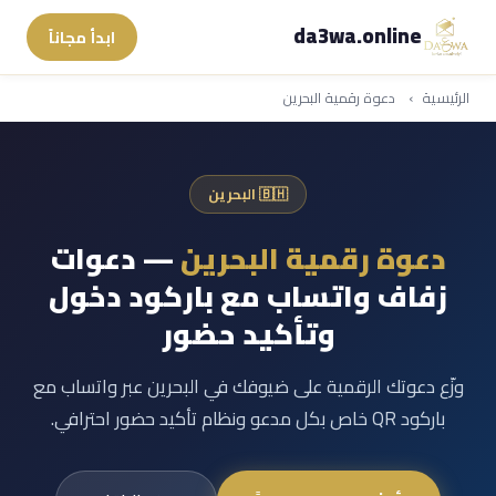
da3wa.online
ابدأ مجاناً
الرئيسية
›
دعوة رقمية البحرين
🇧🇭 البحرين
دعوة رقمية البحرين
— دعوات
زفاف واتساب مع باركود دخول
وتأكيد حضور
وزّع دعوتك الرقمية على ضيوفك في البحرين عبر واتساب مع
باركود QR خاص بكل مدعو ونظام تأكيد حضور احترافي.