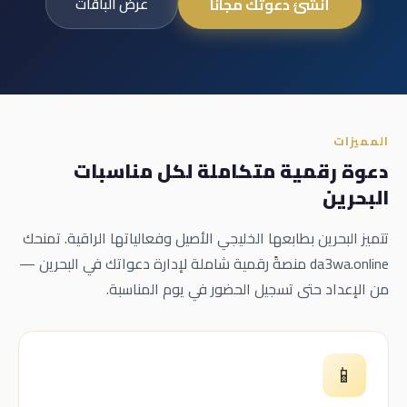
أنشئ دعوتك مجاناً
عرض الباقات
المميزات
دعوة رقمية متكاملة لكل مناسبات
البحرين
تتميز البحرين بطابعها الخليجي الأصيل وفعالياتها الراقية. تمنحك
da3wa.online منصةً رقمية شاملة لإدارة دعواتك في البحرين —
من الإعداد حتى تسجيل الحضور في يوم المناسبة.
📱