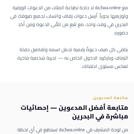
مع da3wa.online لا حاجة لطباعة المئات من الدعوات الورقية
وتوزيعها يدوياً. أرسل دعوات زفاف واتساب لجميع ضيوفك في
البحرين في وقت واحد، مع تتبع من تلقّى الدعوة ومن أكد
حضوره.
يتلقى كل ضيف دعوةً رقمية تحمل اسمه وتفاصيل حفلة
الزفاف وباركود الدخول الخاص به — تجربة شخصية فاخرة
تعكس مستوى احتفالك.
متابعة المدعوين
متابعة أفضل المدعوين — إحصائيات
مباشرة في البحرين
من لوحة المشرف في da3wa.online تستطيع في أي لحظة