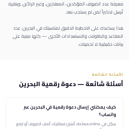
معرفة عدد الضيوف المؤكدين، المعتذرين، وغير الرادّين. وبنقرة
تُرسل تذكيراً لمن لم يستجب بعد.
هذا يساعدك على التخطيط الدقيق لمناسبتك في البحرين: عدد
المقاعد والطاولات والاستعدادات الأخرى — كلها مبنية على
بيانات حقيقية لا تخمينات.
الأسئلة الشائعة
أسئلة شائعة — دعوة رقمية البحرين
كيف يمكنني إرسال دعوة رقمية في البحرين عبر
واتساب؟
سجّل في da3wa.online، أنشئ فعاليتك، أضف الضيوف أو ارفع